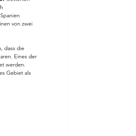
h 
 Spanien 
inen von zwei 
, dass die 
ren. Eines der 
et werden. 
es Gebiet als 