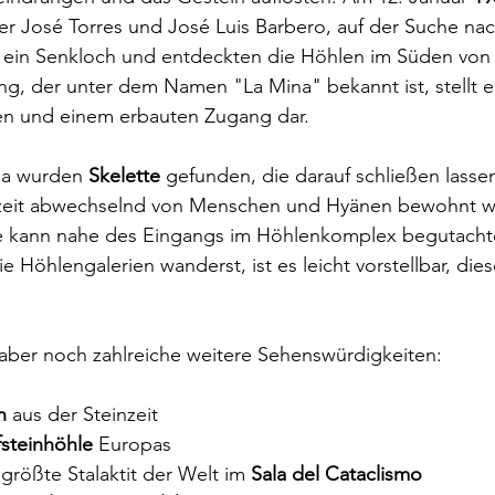
er José Torres und José Luis Barbero, auf der Suche nac
ein Senkloch und entdeckten die Höhlen im Süden von
ng, der unter dem Namen "La Mina" bekannt ist, stellt e
en und einem erbauten Zugang dar.
ja wurden 
Skelette
 gefunden, die darauf schließen lassen
zeit abwechselnd von Menschen und Hyänen bewohnt wa
e kann nahe des Eingangs im Höhlenkomplex begutacht
 Höhlengalerien wanderst, ist es leicht vorstellbar, dies
 
aber noch zahlreiche weitere Sehenswürdigkeiten:
n 
aus der Steinzeit
fsteinhöhle 
Europas
größte Stalaktit der Welt im 
Sala del Cataclismo