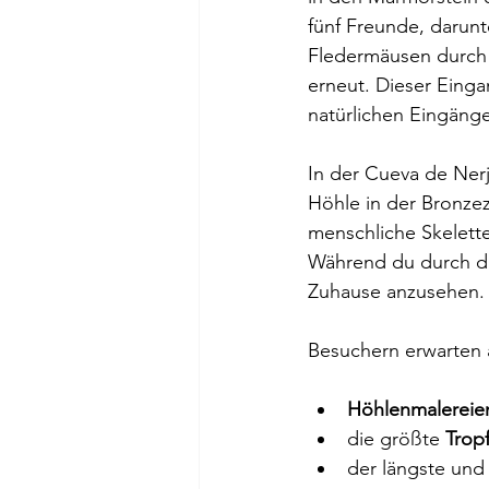
fünf Freunde, darunt
Fledermäusen durch 
erneut. Dieser Einga
natürlichen Eingäng
In der Cueva de Ner
Höhle in der Bronze
menschliche Skelett
Während du durch die
Zuhause anzusehen.
Besuchern erwarten 
Höhlenmalereie
die größte 
Trop
der längste und 