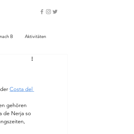
nach B
Aktivitäten
der 
Costa del 
len gehören 
a de Nerja so 
ungszeiten, 