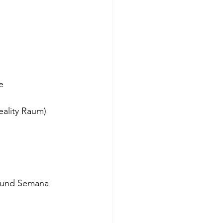
e
eality Raum)
er und Semana 