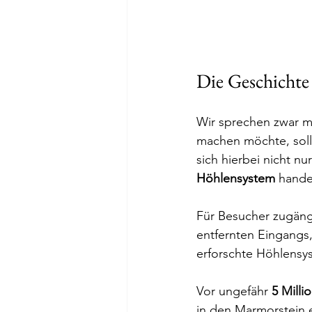
Die Geschichte 
Wir sprechen zwar ma
machen möchte, sollt
sich hierbei nicht n
Höhlensystem
 handel
Für Besucher zugängl
entfernten Eingangs
erforschte Höhlensys
Vor ungefähr 
5 Milli
in den Marmorstein 