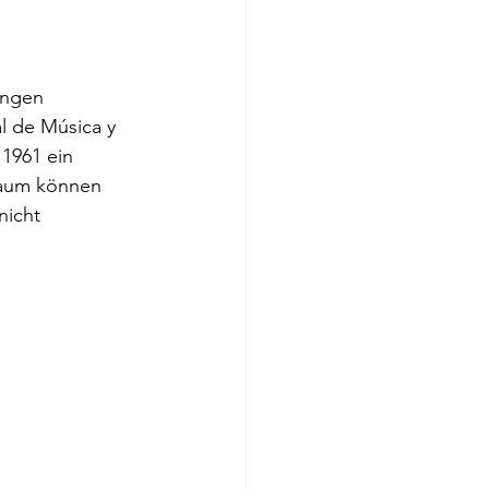
ungen 
al de Música y 
 1961 ein 
 Raum können 
nicht 