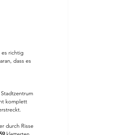
es richtig 
aran, dass es 
m Stadtzentrum 
ht komplett 
rstreckt.
r durch Risse 
59
 kletterten 