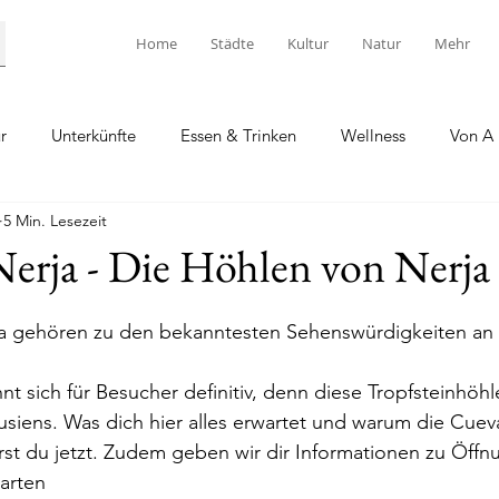
Home
Städte
Kultur
Natur
Mehr
r
Unterkünfte
Essen & Trinken
Wellness
Von A 
5 Min. Lesezeit
erja - Die Höhlen von Nerja
a gehören zu den bekanntesten Sehenswürdigkeiten an 
hnt sich für Besucher definitiv, denn diese Tropfsteinhöh
siens. Was dich hier alles erwartet und warum die Cuev
hrst du jetzt. Zudem geben wir dir Informationen zu Öffn
karten