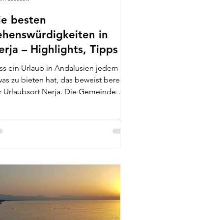
ie besten
ehenswürdigkeiten in
erja – Highlights, Tipps &
usflüge
ss ein Urlaub in Andalusien jedem
was zu bieten hat, das beweist bereits
r Urlaubsort Nerja. Die Gemeinde
gt als Küstenstadt sowohl direkt an
 Costa del Sol, zieht sich aber auch
 hin in die Berge der Sierra Almijara.
ses Reiseziel hat somit vielfältige
traktionen im Angebot. Top 5
henswürdigkeiten in Nerja Cueva de
uropa El Acueducto
l Águila Museo de Nerja Kajak am
scada de Maro Altstadt von Nerja:
henswürdigkeiten & Spaziergäng