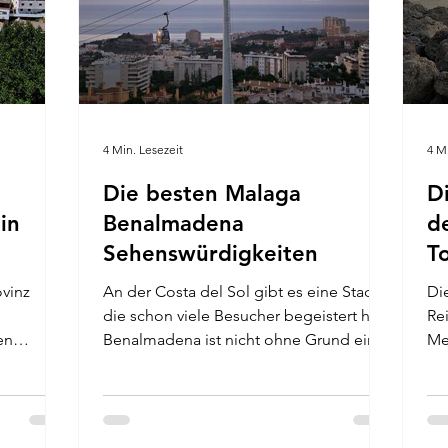
4 Min. Lesezeit
4 M
Die besten Malaga
D
in
Benalmadena
d
Sehenswürdigkeiten
T
ovinz
An der Costa del Sol gibt es eine Stadt,
Di
die schon viele Besucher begeistert hat.
Re
en
Benalmadena ist nicht ohne Grund ein
Me
t.
beliebtes Reiseziel. Für alle
Ein
Altersgruppen geeignet, hat
an
Benalmádena viele Attraktionen zu
nä
bieten. Welche das genau sind, erfährst
ge