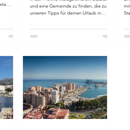
sta
und eine Gemeinde zu finden, die zu
mit
unseren Tipps für deinen Urlaub in
St
nd gute
Andalusien gehören. Die...
we
 letzten
Gen
nmobil
un
rden.
Kü
le, die
gu
esonders
Go
ien hat
Se
ion und
Or
Ma
Pl