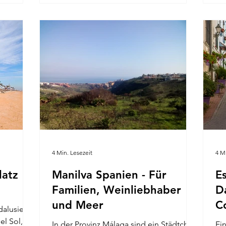
du jetzt. Unsere 5 Top
Na
Sehenswürdigkeiten in Benalmádena
Se
Schmetterlingspark Monte Calamorro
Ca
und Seilbahn Parque de la Paloma
Mo
Puerto Marina Castillo Monumento
Li
Colomares Sehenswertes in der
de
Benalmadena Altstadt Einst war
To
Benalmaden
4 Min. Lesezeit
4 M
latz
Manilva Spanien - Für
E
Familien, Weinliebhaber
D
und Meer
C
dalusien
el Sol,
In der Provinz Málaga sind ein Städtchen
Ein