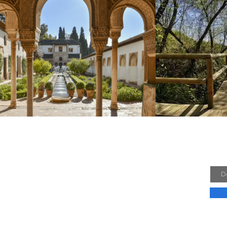
ns
Mai
E-Ma
ls 10 Jahren nennen wir, Nico und Sarah, das
Andalusien bereits unser Zuhause. Jetzt
 dir unsere Lieblingsorte vorstellen. So kannst
vorbereitet deinen ganz eigenen Andalusien
eten!