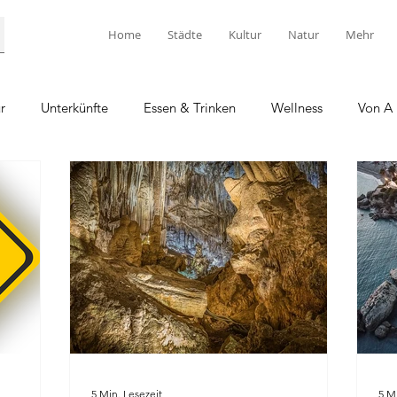
Home
Städte
Kultur
Natur
Mehr
r
Unterkünfte
Essen & Trinken
Wellness
Von A 
5 Min. Lesezeit
5 M