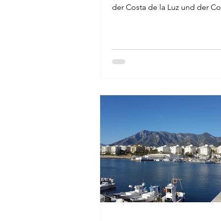
der Costa de la Luz und der Co
Almería und bieten direkten
Strandzugang, mildes Klima u
Infrastruktur für Camper. In den
Jahren ist das Reisen mit Woh
und Zelt immer beliebter gewo
Dabei gibt es ein paar Reisezie
sich für den Campingurlaub b
gut eignen. Im Süden von Span
das Camping eine lange Tradit
für jeden etwas zu bieten. Wir möchten
dir n