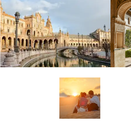
Über u
Seit mehr a
wunderbare 
möchten wir
du bestens 
Urlaub antr