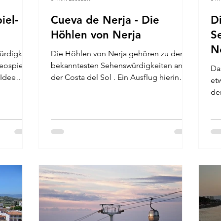
iel-
Cueva de Nerja - Die
D
Höhlen von Nerja
S
N
ürdigkeit
Die Höhlen von Nerja gehören zu den
A
eospiele!
bekanntesten Sehenswürdigkeiten an
Da
 Idee
der Costa del Sol . Ein Ausflug hierin
et
lohnt sich für Besucher definitiv, denn
de
diese Tropfsteinhöhlen gehören zum
lie
Kulturgut Andalusiens. Was dich hier
der
alles erwartet und warum die Cueva de
bis
Nerja so sehenswert ist, erfährst du jetzt.
Die
Zudem geben wir dir Informationen zu
At
Öffnungszeiten, Touren und
Se
Eintrittskarten Die Geschichte der
Nerja Balcón de E
Cuevas de Nerja an der Costa del Sol
de
Wir sprechen zwar mal von Nerja Höhle
Ca
un
Se