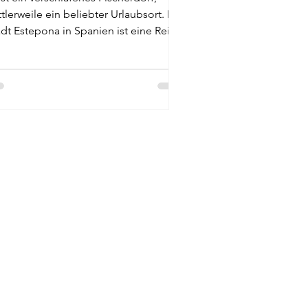
tlerweile ein beliebter Urlaubsort. Die
adt Estepona in Spanien ist eine Reise
rt. Urlauber kommen hier in den
uss zahlreicher Freizeitaktivitäten
d dem einzigartigen Charme dieser
stenstadt. Für Familien ist sie genauso
t geeignet wie für Alleinreisende und
lf-Enthusiasten. Unsere Top 5
henswürdigkeiten in Estepona
chidarium Ruta de los Murales Paseo
ritimo und Hafen Plaza de las Flores
aya de la Rada Sehenswerte