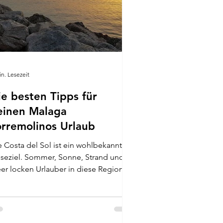
in. Lesezeit
ie besten Tipps für
einen Malaga
orremolinos Urlaub
e Costa del Sol ist ein wohlbekanntes
iseziel. Sommer, Sonne, Strand und
er locken Urlauber in diese Region.
 beliebter Urlaubsort ist unter
derem Torremolinos. Hier lässt sich
mlich nicht nur die Sonnenküste
nießen, sondern auch das