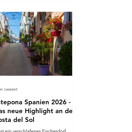
chtleben. Unsere Top 5
henswürdigkeiten in Torremolinos
sa de los Navajas Cueva del Toro
lino de Inca El Morro und La Senda
toral Mini Golf Park Sehenswertes in
r Altstadt von Torremolinos Wer in
rremolinos Urlaub mac
in. Lesezeit
stepona Spanien 2026 -
as neue Highlight an der
osta del Sol
st ein verschlafenes Fischerdorf,