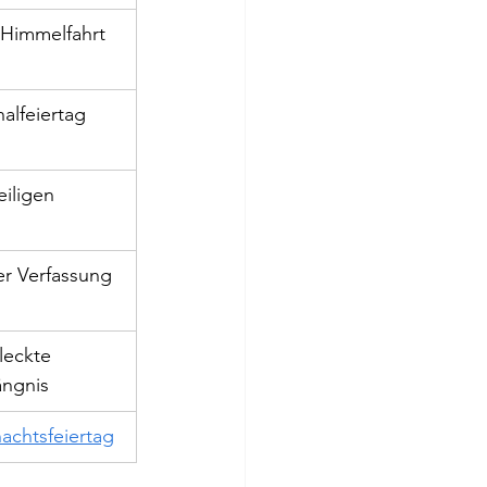
 Himmelfahrt
alfeiertag
eiligen
er Verfassung
leckte 
ngnis
achtsfeiertag