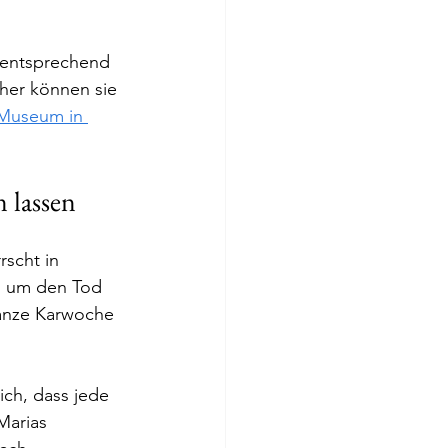
ementsprechend 
her können sie 
 Museum in 
n lassen
rrscht in 
, um den Tod 
ganze Karwoche 
ich, dass jede 
Marias 