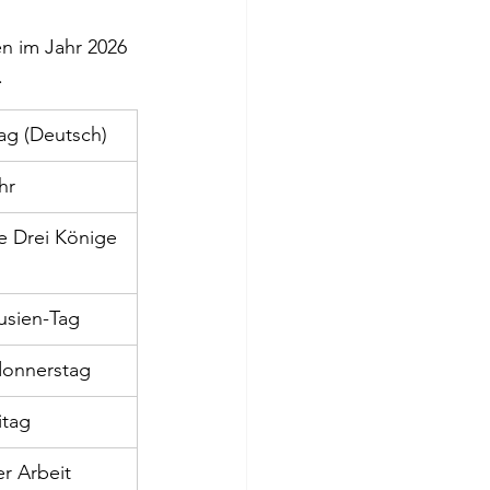
en im Jahr 2026 
.
ag (Deutsch)
hr
ge Drei Könige
usien-Tag
onnerstag
itag
r Arbeit