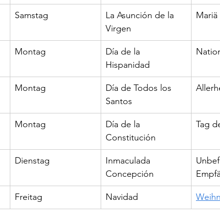
Samstag
La Asunción de la 
Mariä
Virgen
Montag
Día de la 
Nation
Hispanidad
Montag
Día de Todos los 
Allerh
Santos
Montag
Día de la 
Tag d
Constitución
Dienstag
Inmaculada 
Unbef
Concepción
Empfä
Freitag
Navidad
Weihn