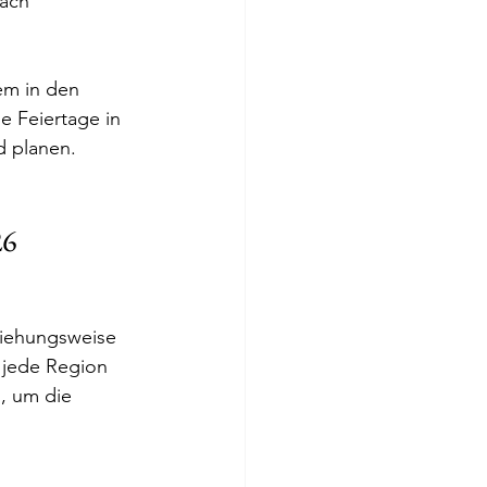
fach 
em in den 
 Feiertage in 
d planen.
26
ziehungsweise 
 jede Region 
, um die 