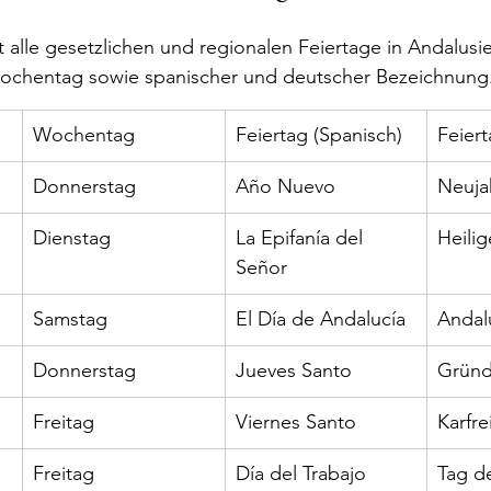
t alle gesetzlichen und regionalen Feiertage in Andalusi
Wochentag sowie spanischer und deutscher Bezeichnung
Wochentag
Feiertag (Spanisch)
Feiert
Donnerstag
Año Nuevo
Neuja
Dienstag
La Epifanía del 
Heili
Señor
Samstag
El Día de Andalucía
Andal
Donnerstag
Jueves Santo
Gründ
Freitag
Viernes Santo
Karfre
Freitag
Día del Trabajo
Tag de