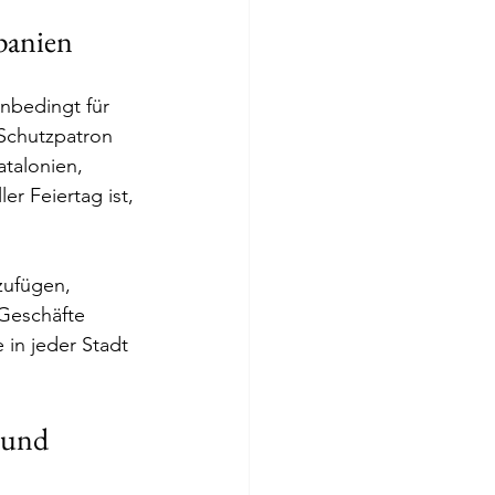
panien 
unbedingt für 
 Schutzpatron 
talonien, 
er Feiertag ist, 
zufügen, 
 Geschäfte 
e in jeder Stadt 
 und 