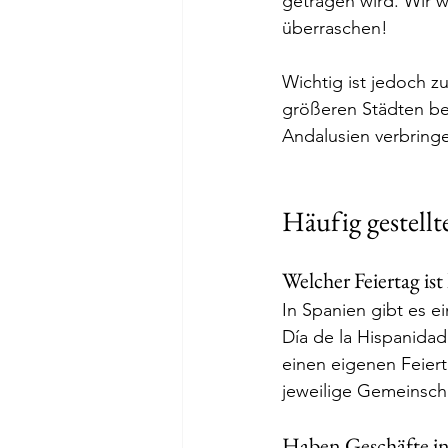
getragen wird. Wir wo
überraschen!
Wichtig ist jedoch z
größeren Städten be
Andalusien verbring
Häufig gestellt
Welcher Feiertag ist
In Spanien gibt es e
Día de la Hispanidad
einen eigenen Feiert
jeweilige Gemeinscha
Haben Geschäfte in