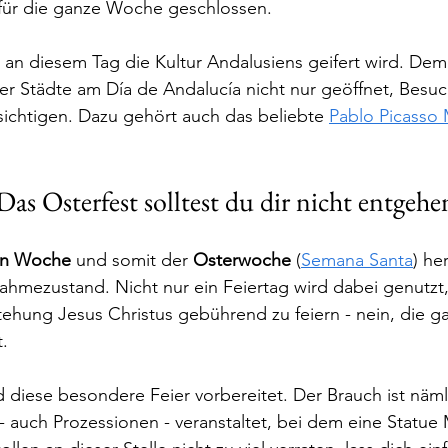
für die ganze Woche geschlossen.
s an diesem Tag die Kultur Andalusiens geifert wird. D
r Städte am Día de Andalucía nicht nur geöffnet, Besuc
ichtigen. Dazu gehört auch das beliebte 
Pablo Picasso
as Osterfest solltest du dir nicht entgehe
en Woche 
und somit der
 Osterwoche
 (
Semana Santa
) he
ahmezustand. Nicht nur ein Feiertag wird dabei genutzt
tehung Jesus Christus gebührend zu feiern - nein, die 
. 
d diese besondere Feier vorbereitet. Der Brauch ist näml
 auch Prozessionen - veranstaltet, bei dem eine Statue 