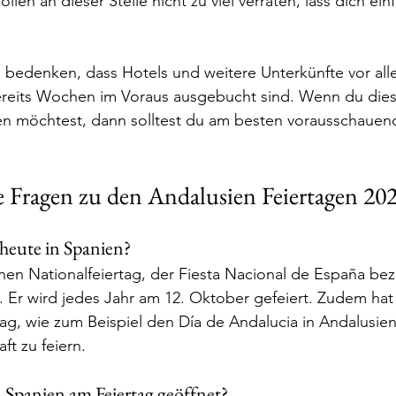
llen an dieser Stelle nicht zu viel verraten, lass dich ein
u bedenken, dass Hotels und weitere Unterkünfte vor all
reits Wochen im Voraus ausgebucht sind. Wenn du diese
en möchtest, dann solltest du am besten vorausschauen
e Fragen zu den Andalusien Feiertagen 20
 heute in Spanien?
inen Nationalfeiertag, der Fiesta Nacional de España be
. Er wird jedes Jahr am 12. Oktober gefeiert. Zudem hat
ag, wie zum Beispiel den Día de Andalucia in Andalusien
ft zu feiern.
 Spanien am Feiertag geöffnet?