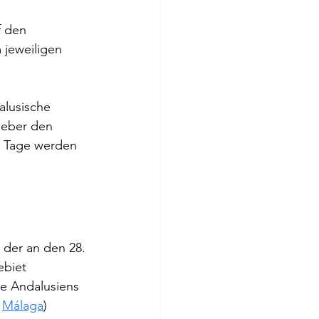
f den 
 jeweiligen 
alusische 
geber den 
e Tage werden 
, der an den 28. 
biet 
e Andalusiens 
 
Málaga
) 