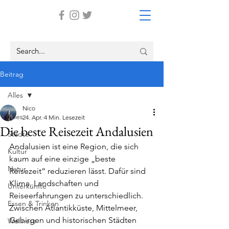
Beitrag
Alles
Nico
Alles
24. Apr.
4 Min. Lesezeit
Die beste Reisezeit Andalusien
Städte
Andalusien ist eine Region, die sich 
Kultur
kaum auf eine einzige „beste 
Natur
Reisezeit“ reduzieren lässt. Dafür sind 
Klima, Landschaften und 
Unterkünfte
Reiseerfahrungen zu unterschiedlich. 
Essen & Trinken
Zwischen Atlantikküste, Mittelmeer, 
Gebirgen und historischen Städten 
Wellness