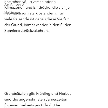
entstehen völlig verschiedene 
Von A nach B
Klimazonen und Eindrücke, die sich je 
Aktivitäten
nach Zeitraum stark verändern. Für 
viele Reisende ist genau diese Vielfalt 
der Grund, immer wieder in den Süden 
Spaniens zurückzukehren.
Grundsätzlich gilt: Frühling und Herbst 
sind die angenehmsten Jahreszeiten 
für einen vielseitigen Urlaub. Die 